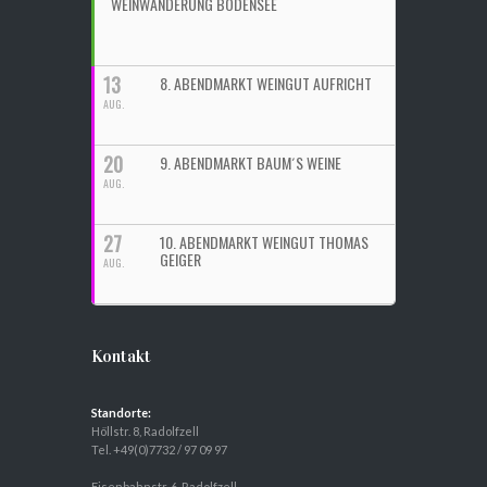
WEINWANDERUNG BODENSEE
13
8. ABENDMARKT WEINGUT AUFRICHT
AUG.
20
9. ABENDMARKT BAUM´S WEINE
AUG.
27
10. ABENDMARKT WEINGUT THOMAS
GEIGER
AUG.
Kontakt
Standorte:
Höllstr. 8, Radolfzell
Tel. +49(0)7732 / 97 09 97
Eisenbahnstr. 6, Radolfzell