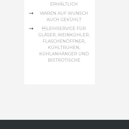
ERHÄLTLICH
WAREN AUF WUNSCH
AUCH GEKÜHLT
LEIHSERVICE FÜR
GLÄSER, WEINKÜHLER,
FLASCHENÖFFNER,
KÜHLTRUHEN,
KÜHLANHÄNGER UND
BISTROTISCHE