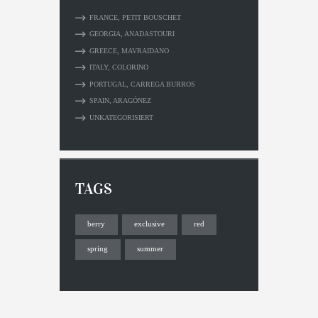
FRANCE, PETIT BOUSCHET
GEORGIA, ANADASTOURI
GREECE, MAVRAIDANO
ITALY, COLORINO
PORTUGAL, CARREGA BURROS
SPAIN, ARAGÓNEZ
UNKATEGORISIERT
TAGS
berry
exclusive
red
spring
summer