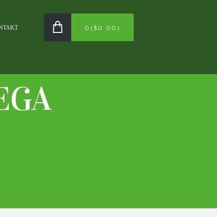
NTAKT
0
(
$0.00
)
EGA