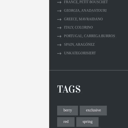
FRANCE, PETIT BOUSCHET
GEORGIA, ANADASTOURI
GREECE, MAVRAIDANO
ITALY, COLORINO
PORTUGAL, CARREGA BURROS
SPAIN, ARAGÓNEZ
UNKATEGORISIERT
TAGS
berry
exclusive
red
spring