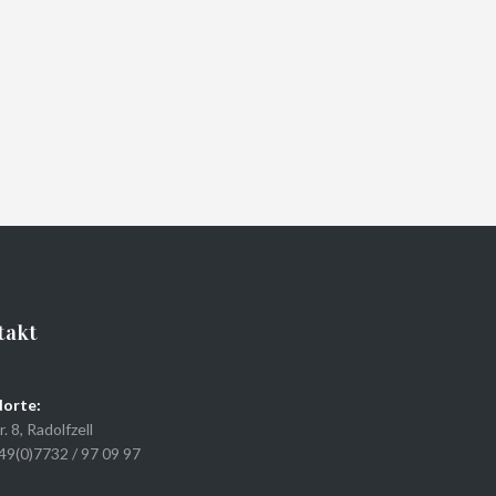
takt
orte:
r. 8, Radolfzell
+49(0)7732 / 97 09 97