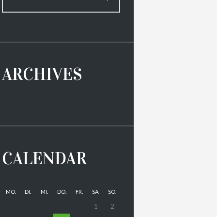
ARCHIVES
CALENDAR
MO.
DI.
MI.
DO.
FR.
SA.
SO.
1
2