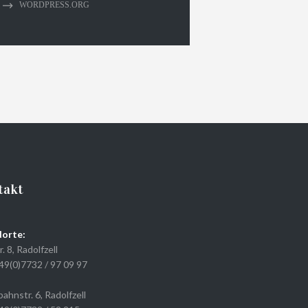
WORDPRESS.ORG
takt
orte:
r. 8, Radolfzell
+49(0)7732 / 97 09 97
ahnstr. 6, Radolfzell