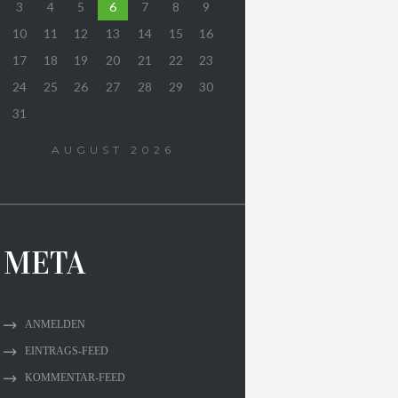
3
4
5
6
7
8
9
10
11
12
13
14
15
16
17
18
19
20
21
22
23
24
25
26
27
28
29
30
31
AUGUST
2026
META
ANMELDEN
EINTRAGS-FEED
KOMMENTAR-FEED