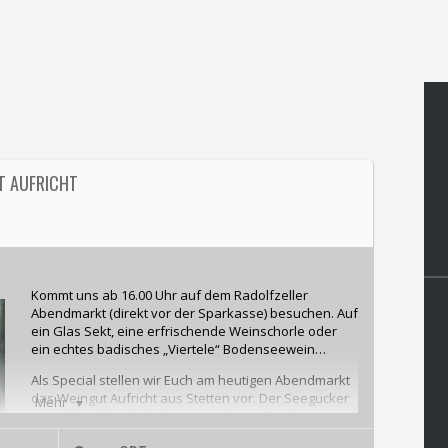
T AUFRICHT
Kommt uns ab 16.00 Uhr auf dem Radolfzeller
Abendmarkt (direkt vor der Sparkasse) besuchen. Auf
ein Glas Sekt, eine erfrischende Weinschorle oder
ein echtes badisches „Viertele“ Bodenseewein…
Als Special stellen wir Euch am heutigen Abendmarkt
das Weingut Aufricht aus Stetten vor. Der Seegucker
Mehr
ist in aller „Munde“ bekannt und sorgt für die
besondere Abkühlung an heißen Tagen. Wer es