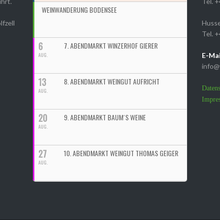
hrt.
Tel. 
WEINWANDERUNG BODENSEE
lfzell
Husse
Tel. 
6
7. ABENDMARKT WINZERHOF GIERER
AUG.
E-Mai
info@
13
8. ABENDMARKT WEINGUT AUFRICHT
Datens
AUG.
Impre
20
9. ABENDMARKT BAUM´S WEINE
AUG.
27
10. ABENDMARKT WEINGUT THOMAS GEIGER
AUG.