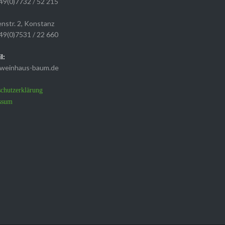
+49(0)7732 / 52 215
nstr. 2, Konstanz
+49(0)7531 / 22 660
l:
weinhaus-baum.de
chutzerklärung
ssum