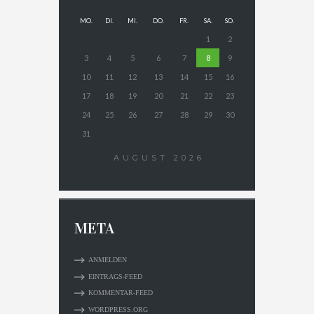
MO.
DI.
MI.
DO.
FR.
SA.
SO.
1
2
3
4
5
6
7
8
9
10
11
12
13
14
15
16
17
18
19
20
21
22
23
24
25
26
27
28
29
30
31
AUGUST
2026
META
ANMELDEN
EINTRAGS-FEED
KOMMENTAR-FEED
WORDPRESS.ORG