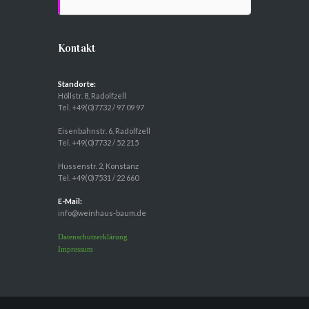
Kontakt
Standorte:
Höllstr. 8, Radolfzell
Tel. +49(0)7732 / 97 09 97
Eisenbahnstr. 6, Radolfzell
Tel. +49(0)7732 / 52 215
Hussenstr. 2, Konstanz
Tel. +49(0)7531 / 22 660
E-Mail:
info@weinhaus-baum.de
Datenschutzerklärung
Impressum