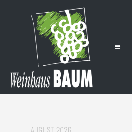
RKT
WINZERH
OF GIERER
HOME
7. ABENDMARKT WINZERHOF GIERER
AUGUST, 2026