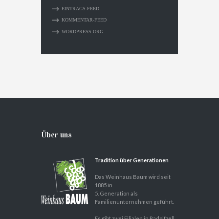
EINTRAGS-FEED
KOMMENTAR-FEED
WORDPRESS.ORG
Über uns
Tradition über Generationen
Das Weinhaus Baum wird seit
1885 in
5. Generation als
Familienunternehmen geführt.
Es gibt zwei Filialen in Radolfzell