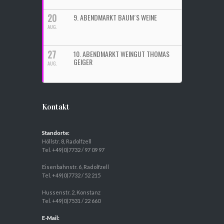
20
9. ABENDMARKT BAUM´S WEINE
AUG.
27
10. ABENDMARKT WEINGUT THOMAS
GEIGER
AUG.
Kontakt
Standorte:
Höllstr. 8, Radolfzell
Tel. +49(0)7732 / 97 09 97
Eisenbahnstr. 6, Radolfzell
Tel. +49(0)7732 / 52 215
Hussenstr. 2, Konstanz
Tel. +49(0)7531 / 22 660
E-Mail: