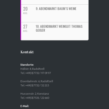
20
9. ABENDMARKT BAUM´S WEINE
AUG.
27
10. ABENDMARKT WEINGUT THOMAS
GEIGER
AUG.
Kontakt
Standorte:
Höllstr. 8, Radolfzell
Tel. +49(0)7732 / 97 09 97
Eisenbahnstr. 6, Radolfzell
Tel. +49(0)7732 / 52 215
Hussenstr. 2, Konstanz
Tel. +49(0)7531 / 22 660
E-Mail: