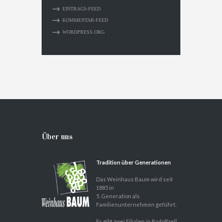
EINTRAGS-FEED
KOMMENTAR-FEED
WORDPRESS.ORG
Über uns
Tradition über Generationen
Das Weinhaus Baum wird seit
1885 in
5. Generation als
Familienunternehmen geführt.
Es gibt zwei Filialen in Radolfzell