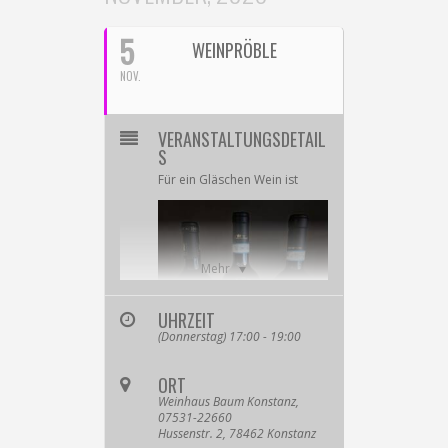
5
WEINPRÖBLE
NOV.
VERANSTALTUNGSDETAIL
S
Für
ein Gläschen Wein ist
Mehr
UHRZEIT
(Donnerstag) 17:00 - 19:00
ORT
Weinhaus Baum Konstanz,
immer Zeit!
07531-22660
Hussenstr. 2, 78462 Konstanz
Besucht uns auf einen Sprung