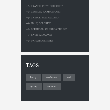
FRANCE, PETIT BOUSCHET
GEORGIA, ANADASTOURI
GREECE, MAVRAIDANO
ITALY, COLORINO
PORTUGAL, CARREGA BURROS
SPAIN, ARAGÓNEZ
UNKATEGORISIERT
TAGS
berry
exclusive
red
spring
summer