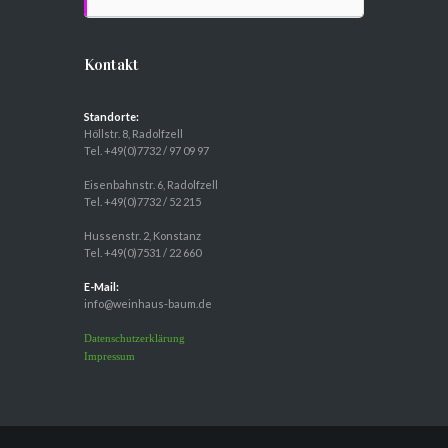
Kontakt
Standorte:
Höllstr. 8, Radolfzell
Tel. +49(0)7732 / 97 09 97
Eisenbahnstr. 6, Radolfzell
Tel. +49(0)7732 / 52 215
Hussenstr. 2, Konstanz
Tel. +49(0)7531 / 22 660
E-Mail:
info@weinhaus-baum.de
Datenschutzerklärung
Impressum